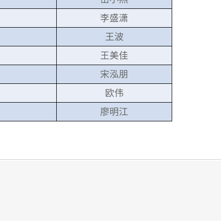
李盛潇
王波
王美佳
宋泓朋
欧伟
廖明江