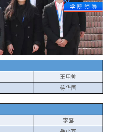
王用帅
蒋华国
李露
岳小燕